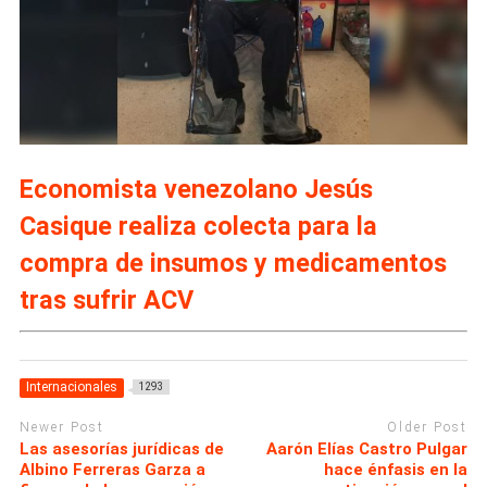
Economista venezolano Jesús
Casique realiza colecta para la
compra de insumos y medicamentos
tras sufrir ACV
Internacionales
1293
Newer Post
Older Post
Las asesorías jurídicas de
Aarón Elías Castro Pulgar
Albino Ferreras Garza a
hace énfasis en la