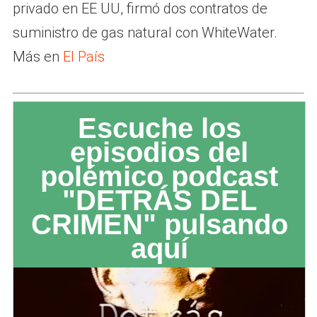
privado en EE UU, firmó dos contratos de
suministro de gas natural con WhiteWater.
Más en
El País
Escuche los
episodios del
polémico podcast
"DETRÁS DEL
CRIMEN" pulsando
aquí