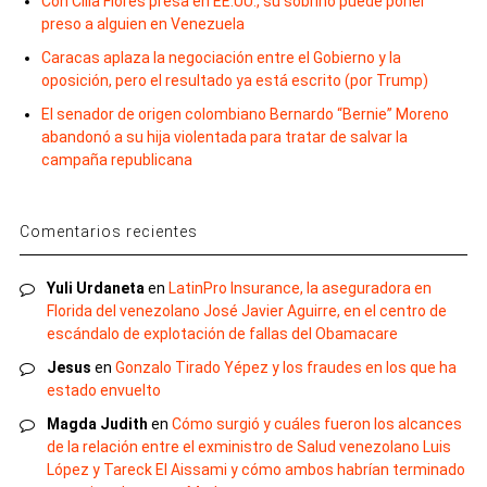
Con Cilia Flores presa en EE.UU., su sobrino puede poner
preso a alguien en Venezuela
Caracas aplaza la negociación entre el Gobierno y la
oposición, pero el resultado ya está escrito (por Trump)
El senador de origen colombiano Bernardo “Bernie” Moreno
abandonó a su hija violentada para tratar de salvar la
campaña republicana
Comentarios recientes
Yuli Urdaneta
en
LatinPro Insurance, la aseguradora en
Florida del venezolano José Javier Aguirre, en el centro de
escándalo de explotación de fallas del Obamacare
Jesus
en
Gonzalo Tirado Yépez y los fraudes en los que ha
estado envuelto
Magda Judith
en
Cómo surgió y cuáles fueron los alcances
de la relación entre el exministro de Salud venezolano Luis
López y Tareck El Aissami y cómo ambos habrían terminado