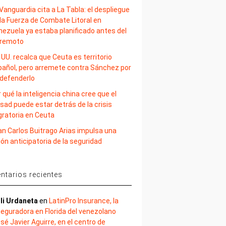
Vanguardia cita a La Tabla: el despliegue
la Fuerza de Combate Litoral en
nezuela ya estaba planificado antes del
rremoto
 UU. recalca que Ceuta es territorio
pañol, pero arremete contra Sánchez por
 defenderlo
 qué la inteligencia china cree que el
sad puede estar detrás de la crisis
gratoria en Ceuta
an Carlos Buitrago Arias impulsa una
ión anticipatoria de la seguridad
tarios recientes
li Urdaneta
en
LatinPro Insurance, la
eguradora en Florida del venezolano
sé Javier Aguirre, en el centro de