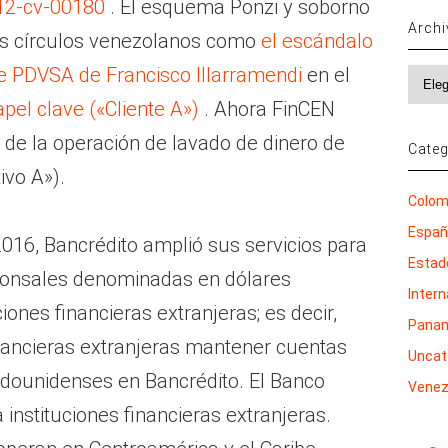
:12-cv-00180
. El esquema Ponzi y soborno
Arch
os círculos venezolanos como
el escándalo
e PDVSA de Francisco Illarramendi
en el
Archi
pel clave («Cliente A»)
. Ahora FinCEN
 de la operación de lavado de dinero de
Categ
ivo A»).
Colom
Espa
 2016, Bancrédito amplió sus servicios para
Estad
ponsales denominadas en dólares
Inter
ones financieras extranjeras; es decir,
Pana
financieras extranjeras mantener cuentas
Uncat
dounidenses en Bancrédito. El Banco
Venez
 instituciones financieras extranjeras.