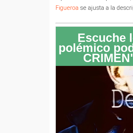
Figueroa
se ajusta a la descr
Escuche l
polémico po
CRIMEN"