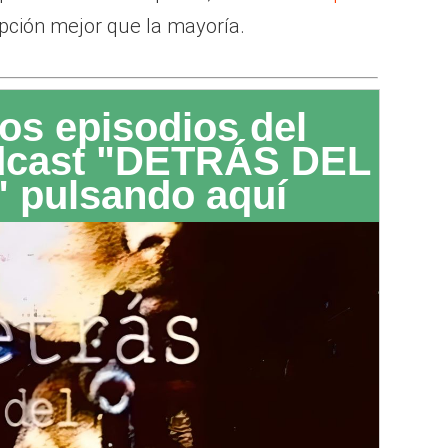
ipción mejor que la mayoría.
os episodios del
dcast "DETRÁS DEL
 pulsando aquí