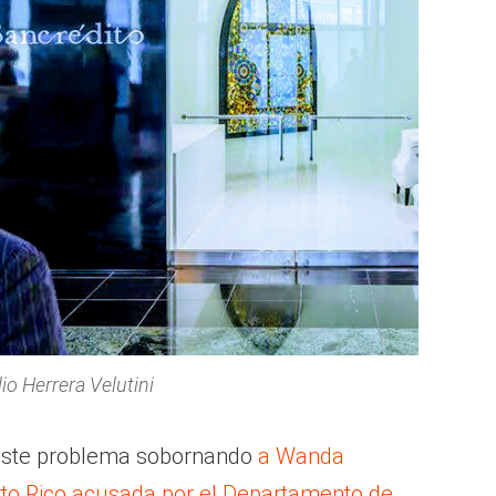
lio Herrera Velutini
 este problema sobornando
a Wanda
rto Rico acusada por el Departamento de