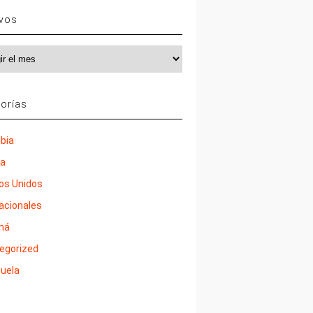
ivos
vos
orías
bia
ña
os Unidos
nacionales
má
egorized
uela