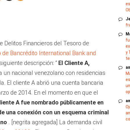
es
O
J
fr
M
fu
e Delitos Financieros del Tesoro de
ex
o de Bancrédito International Bank and
y 
te
 siguiente descripción: “
El Cliente A,
an
a un nacional venezolano con residencias
Ma
es
a. El cliente A abrió una cuenta bancaria
un
arzo de 2014. En el momento en que el
op
an
cliente A fue nombrado públicamente en
Oj
de una conexión con un esquema criminal
an
co
ano
. [negrita agregada] La demanda civil