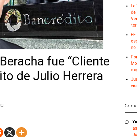
La 
de 
Ve
te
EE.
es
no
 Beracha fue “Cliente
Por
Mo
mi
ito de Julio Herrera
Ju
vis
pm
Comen
Yu
as
Jo