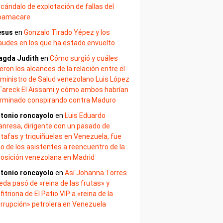
cándalo de explotación de fallas del
bamacare
esus
en
Gonzalo Tirado Yépez y los
audes en los que ha estado envuelto
agda Judith
en
Cómo surgió y cuáles
eron los alcances de la relación entre el
ministro de Salud venezolano Luis López
Tareck El Aissami y cómo ambos habrían
rminado conspirando contra Maduro
tonio roncayolo
en
Luis Eduardo
nresa, dirigente con un pasado de
tafas y triquiñuelas en Venezuela, fue
o de los asistentes a reencuentro de la
osición venezolana en Madrid
tonio roncayolo
en
Así Johanna Torres
eda pasó de «reina de las frutas» y
fitriona de El Patio VIP a «reina de la
rrupción» petrolera en Venezuela