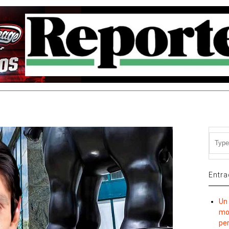
Entra
Un 
mov
per