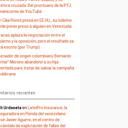
ética cruzada: Del prontuario de la PTJ
 manicomio de YouTube
 Cilia Flores presa en EE.UU., su sobrino
ede poner preso a alguien en Venezuela
acas aplaza la negociación entre el
ierno y la oposición, pero el resultado ya
tá escrito (por Trump)
 senador de origen colombiano Bernardo
ernie” Moreno abandonó a su hija
lentada para tratar de salvar la campaña
publicana
tarios recientes
li Urdaneta
en
LatinPro Insurance, la
eguradora en Florida del venezolano
sé Javier Aguirre, en el centro de
cándalo de explotación de fallas del