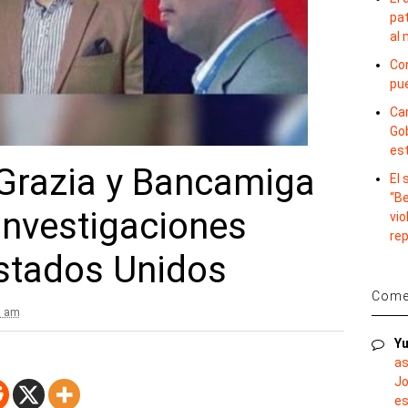
pat
al
Con
pu
Car
Gob
es
Grazia y Bancamiga
El
“B
investigaciones
vio
re
Estados Unidos
Comen
7 am
Yu
as
Jo
es