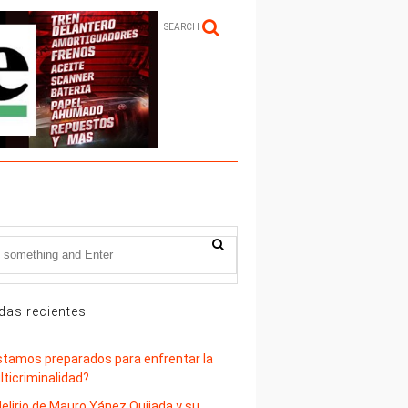
SEARCH
das recientes
stamos preparados para enfrentar la
lticriminalidad?
delirio de Mauro Yánez Quijada y su