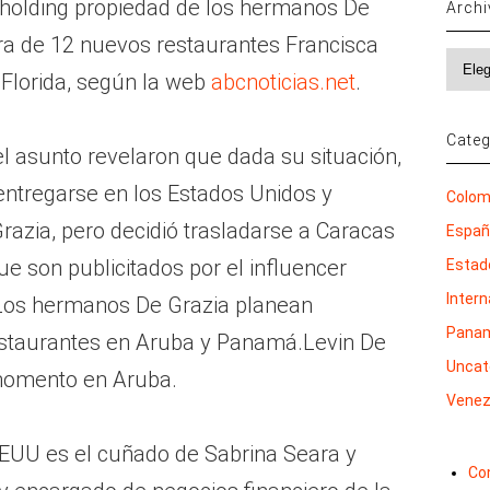
 holding propiedad de los hermanos De
Arch
ura de 12 nuevos restaurantes Francisca
Archi
Florida, según la web
abcnoticias.net
.
Categ
l asunto revelaron que dada su situación,
 entregarse en los Estados Unidos y
Colom
Grazia, pero decidió trasladarse a Caracas
Espa
ue son publicitados por el influencer
Estad
Inter
 Los hermanos De Grazia planean
Pana
estaurantes en Aruba y Panamá.Levin De
Uncat
momento en Aruba.
Venez
EEUU es el cuñado de Sabrina Seara y
Co