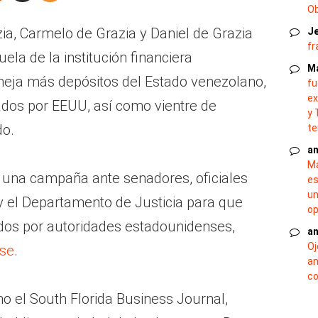
O
ia, Carmelo de Grazia y Daniel de Grazia
J
fr
ela de la institución financiera
M
eja más depósitos del Estado venezolano,
fu
ex
dos por EEUU, así como vientre de
y 
do.
te
an
Ma
una campaña ante senadores, oficiales
es
un
 el Departamento de Justicia para que
op
dos por autoridades estadounidenses,
an
Oj
.se
.
an
co
o el South Florida Business Journal,