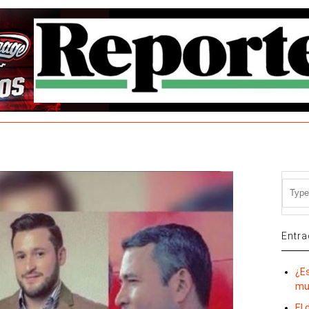
Entra
¿E
mu
El 