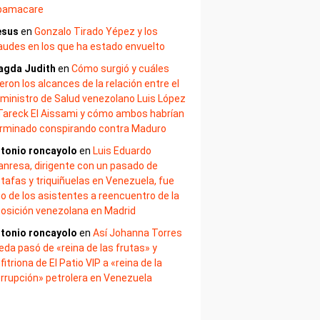
bamacare
esus
en
Gonzalo Tirado Yépez y los
audes en los que ha estado envuelto
agda Judith
en
Cómo surgió y cuáles
eron los alcances de la relación entre el
ministro de Salud venezolano Luis López
Tareck El Aissami y cómo ambos habrían
rminado conspirando contra Maduro
tonio roncayolo
en
Luis Eduardo
nresa, dirigente con un pasado de
tafas y triquiñuelas en Venezuela, fue
o de los asistentes a reencuentro de la
osición venezolana en Madrid
tonio roncayolo
en
Así Johanna Torres
eda pasó de «reina de las frutas» y
fitriona de El Patio VIP a «reina de la
rrupción» petrolera en Venezuela