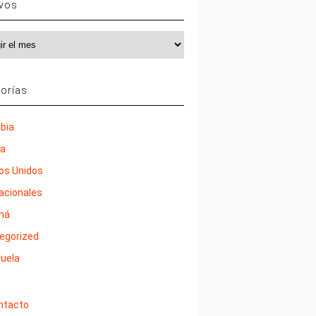
ivos
vos
orías
bia
ña
os Unidos
nacionales
má
egorized
uela
ntacto