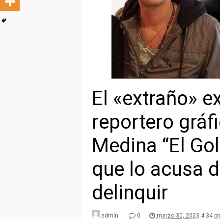
El «extraño» e
reportero gráf
Medina “El Go
que lo acusa d
delinquir
admin
0
marzo 30, 2023 4:34 p