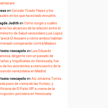
bamacare
esus
en
Gonzalo Tirado Yépez y los
audes en los que ha estado envuelto
agda Judith
en
Cómo surgió y cuáles
eron los alcances de la relación entre el
ministro de Salud venezolano Luis López
Tareck El Aissami y cómo ambos habrían
rminado conspirando contra Maduro
tonio roncayolo
en
Luis Eduardo
nresa, dirigente con un pasado de
tafas y triquiñuelas en Venezuela, fue
o de los asistentes a reencuentro de la
osición venezolana en Madrid
tonio roncayolo
en
Así Johanna Torres
eda pasó de «reina de las frutas» y
fitriona de El Patio VIP a «reina de la
rrupción» petrolera en Venezuela