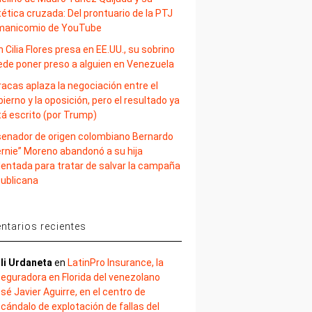
ética cruzada: Del prontuario de la PTJ
 manicomio de YouTube
 Cilia Flores presa en EE.UU., su sobrino
ede poner preso a alguien en Venezuela
acas aplaza la negociación entre el
ierno y la oposición, pero el resultado ya
tá escrito (por Trump)
 senador de origen colombiano Bernardo
ernie” Moreno abandonó a su hija
lentada para tratar de salvar la campaña
publicana
tarios recientes
li Urdaneta
en
LatinPro Insurance, la
eguradora en Florida del venezolano
sé Javier Aguirre, en el centro de
cándalo de explotación de fallas del