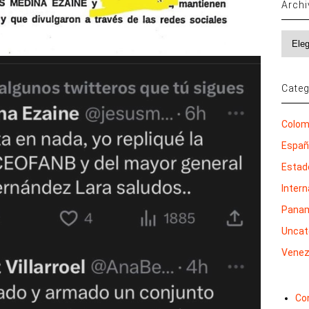
Arch
Archi
Categ
Colom
Espa
Estad
Inter
Pana
Uncat
Venez
Co