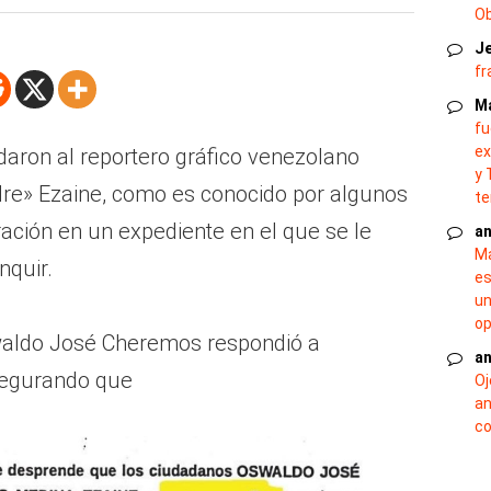
O
J
fr
M
fu
ex
rdaron al reportero gráfico venezolano
y 
re» Ezaine, como es conocido por algunos
te
ración en un expediente en el que se le
an
Ma
nquir.
es
un
op
waldo José Cheremos respondió a
an
segurando que
Oj
an
co