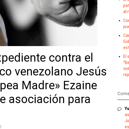
pat
al
Con
pu
Car
Gob
es
xpediente contra el
El
“B
ico venezolano Jesús
vio
re
lpea Madre» Ezaine
Comen
e asociación para
Yu
as
Jo
m
es