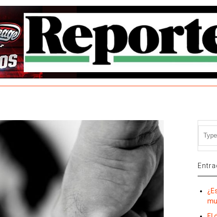
Entra
¿E
mu
El 