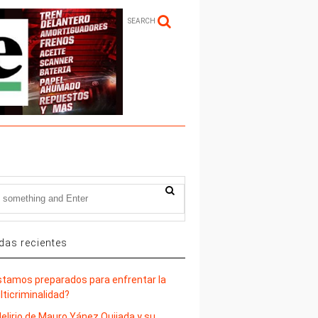
SEARCH
das recientes
stamos preparados para enfrentar la
lticriminalidad?
delirio de Mauro Yánez Quijada y su