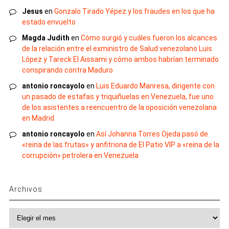
Jesus
en
Gonzalo Tirado Yépez y los fraudes en los que ha
estado envuelto
Magda Judith
en
Cómo surgió y cuáles fueron los alcances
de la relación entre el exministro de Salud venezolano Luis
López y Tareck El Aissami y cómo ambos habrían terminado
conspirando contra Maduro
antonio roncayolo
en
Luis Eduardo Manresa, dirigente con
un pasado de estafas y triquiñuelas en Venezuela, fue uno
de los asistentes a reencuentro de la oposición venezolana
en Madrid
antonio roncayolo
en
Así Johanna Torres Ojeda pasó de
«reina de las frutas» y anfitriona de El Patio VIP a «reina de la
corrupción» petrolera en Venezuela
Archivos
Archivos