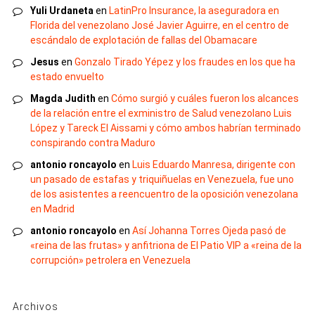
Yuli Urdaneta
en
LatinPro Insurance, la aseguradora en
Florida del venezolano José Javier Aguirre, en el centro de
escándalo de explotación de fallas del Obamacare
Jesus
en
Gonzalo Tirado Yépez y los fraudes en los que ha
estado envuelto
Magda Judith
en
Cómo surgió y cuáles fueron los alcances
de la relación entre el exministro de Salud venezolano Luis
López y Tareck El Aissami y cómo ambos habrían terminado
conspirando contra Maduro
antonio roncayolo
en
Luis Eduardo Manresa, dirigente con
un pasado de estafas y triquiñuelas en Venezuela, fue uno
de los asistentes a reencuentro de la oposición venezolana
en Madrid
antonio roncayolo
en
Así Johanna Torres Ojeda pasó de
«reina de las frutas» y anfitriona de El Patio VIP a «reina de la
corrupción» petrolera en Venezuela
Archivos