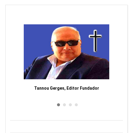
moriam
Tannou Gerges, Editor Fundador
Rodol