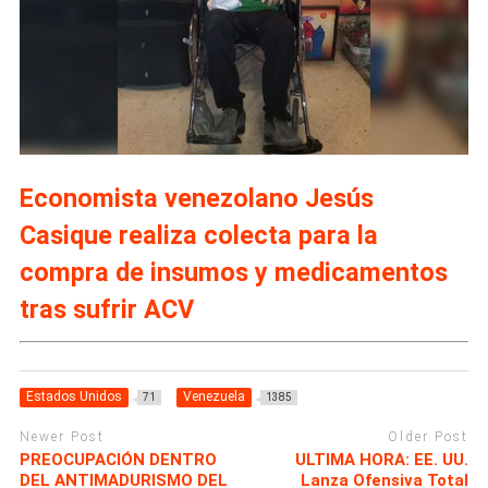
Economista venezolano Jesús
Casique realiza colecta para la
compra de insumos y medicamentos
tras sufrir ACV
Estados Unidos
Venezuela
71
1385
Newer Post
Older Post
PREOCUPACIÓN DENTRO
ULTIMA HORA: EE. UU.
DEL ANTIMADURISMO DEL
Lanza Ofensiva Total