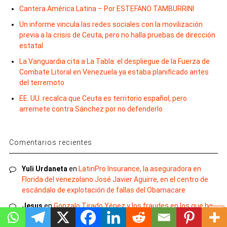
Cantera América Latina – Por ESTEFANO TAMBURRINI
Un informe vincula las redes sociales con la movilización
previa a la crisis de Ceuta, pero no halla pruebas de dirección
estatal
La Vanguardia cita a La Tabla: el despliegue de la Fuerza de
Combate Litoral en Venezuela ya estaba planificado antes
del terremoto
EE. UU. recalca que Ceuta es territorio español, pero
arremete contra Sánchez por no defenderlo
Comentarios recientes
Yuli Urdaneta
en
LatinPro Insurance, la aseguradora en
Florida del venezolano José Javier Aguirre, en el centro de
escándalo de explotación de fallas del Obamacare
Jesus
en
Gonzalo Tirado Yépez y los fraudes en los que ha
estado envuelto