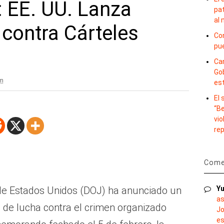
 EE. UU. Lanza
pat
al
 contra Cárteles
Con
pu
Car
Gob
am
es
El
“B
vio
re
Comen
de Estados Unidos (DOJ) ha anunciado un
Yu
as
 de lucha contra el crimen organizado
Jo
es