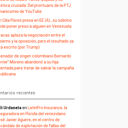
ética cruzada: Del prontuario de la PTJ
 manicomio de YouTube
 Cilia Flores presa en EE.UU., su sobrino
ede poner preso a alguien en Venezuela
acas aplaza la negociación entre el
ierno y la oposición, pero el resultado ya
tá escrito (por Trump)
 senador de origen colombiano Bernardo
ernie” Moreno abandonó a su hija
lentada para tratar de salvar la campaña
publicana
tarios recientes
li Urdaneta
en
LatinPro Insurance, la
eguradora en Florida del venezolano
sé Javier Aguirre, en el centro de
cándalo de explotación de fallas del