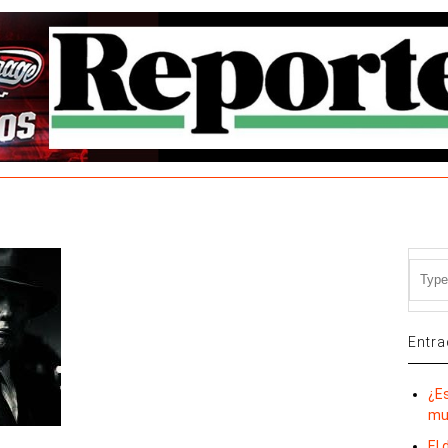
Entra
¿E
mu
El 