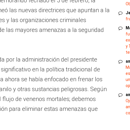
emorando fechado el 5 de febrero, la
O
neó las nuevas directrices que apuntan a la
J
les y las organizaciones criminales
fr
M
 de las mayores amenazas a la seguridad
fu
ex
y 
te
a por la administración del presidente
an
Ma
gnificativo en la política tradicional de
es
ta ahora se había enfocado en frenar los
un
op
anilo y otras sustancias peligrosas. Según
an
el flujo de venenos mortales; debemos
Oj
an
ión para eliminar estas amenazas que
co