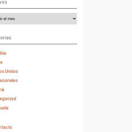
ivos
vos
orías
bia
ña
os Unidos
nacionales
má
egorized
uela
ntacto