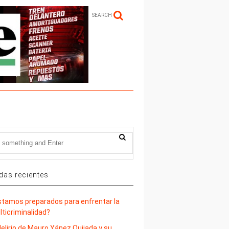
SEARCH
das recientes
stamos preparados para enfrentar la
lticriminalidad?
delirio de Mauro Yánez Quijada y su