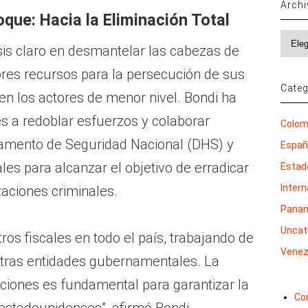
Arch
que: Hacia la Eliminación Total
Archi
sis claro en desmantelar las cabezas de
ores recursos para la persecución de sus
Categ
 en los actores de menor nivel. Bondi ha
es a redoblar esfuerzos y colaborar
Colom
amento de Seguridad Nacional (DHS) y
Espa
es para alcanzar el objetivo de erradicar
Estad
Inter
aciones criminales.
Pana
Uncat
s fiscales en todo el país, trabajando de
Venez
otras entidades gubernamentales. La
aciones es fundamental para garantizar la
Co