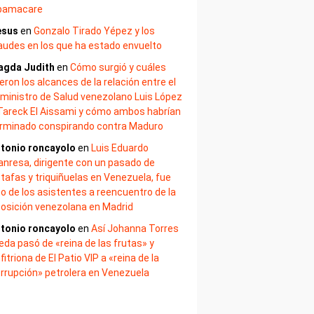
bamacare
esus
en
Gonzalo Tirado Yépez y los
audes en los que ha estado envuelto
agda Judith
en
Cómo surgió y cuáles
eron los alcances de la relación entre el
ministro de Salud venezolano Luis López
Tareck El Aissami y cómo ambos habrían
rminado conspirando contra Maduro
tonio roncayolo
en
Luis Eduardo
nresa, dirigente con un pasado de
tafas y triquiñuelas en Venezuela, fue
o de los asistentes a reencuentro de la
osición venezolana en Madrid
tonio roncayolo
en
Así Johanna Torres
eda pasó de «reina de las frutas» y
fitriona de El Patio VIP a «reina de la
rrupción» petrolera en Venezuela