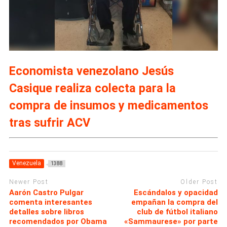
Economista venezolano Jesús
Casique realiza colecta para la
compra de insumos y medicamentos
tras sufrir ACV
Venezuela
1388
Newer Post
Older Post
Aarón Castro Pulgar
Escándalos y opacidad
comenta interesantes
empañan la compra del
detalles sobre libros
club de fútbol italiano
recomendados por Obama
«Sammaurese» por parte