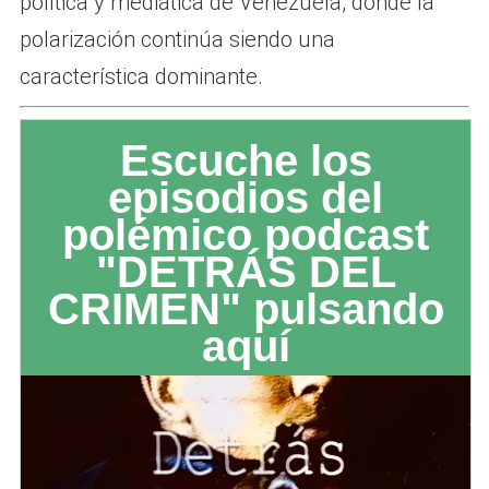
política y mediática de Venezuela, donde la
polarización continúa siendo una
característica dominante.
Escuche los
episodios del
polémico podcast
"DETRÁS DEL
CRIMEN" pulsando
aquí