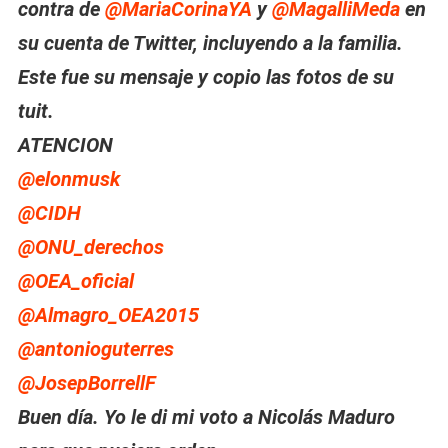
contra de
@MariaCorinaYA
y
@MagalliMeda
en
su cuenta de Twitter, incluyendo a la familia.
Este fue su mensaje y copio las fotos de su
tuit.
ATENCION
@elonmusk
@CIDH
@ONU_derechos
@OEA_oficial
@Almagro_OEA2015
@antonioguterres
@JosepBorrellF
Buen día. Yo le di mi voto a Nicolás Maduro