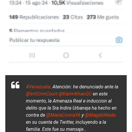
#Venezuela
. Atención: he denunciado ante la
@IntlCrimCourt
@KarimKhanQC
en este
momento, la Amenaza Real e induccion al
delito que la Sra Indira Urbaneja ha hecho en
contra de
@MariaCorinaYA
y
@MagalliMeda
en su cuenta de Twitter, incluyendo a la
familia. Este fue su mensaje…