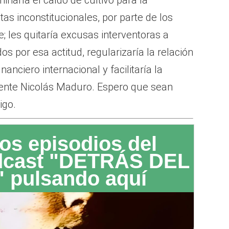
tas inconstitucionales, por parte de los
; les quitaría excusas interventoras a
s por esa actitud, regularizaría la relación
nciero internacional y facilitaría la
dente Nicolás Maduro. Espero que sean
igo.
os episodios del
dcast "DETRÁS DEL
 pulsando aquí