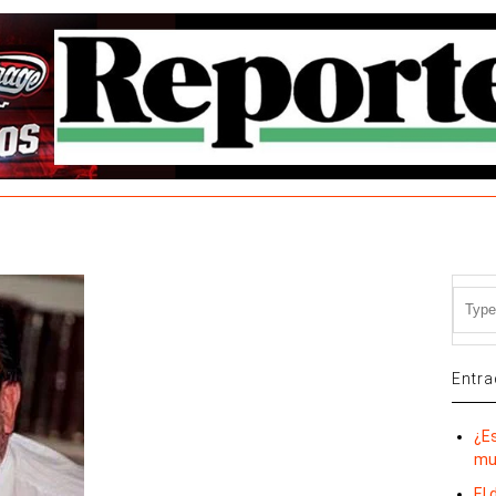
Entra
¿E
mu
El 