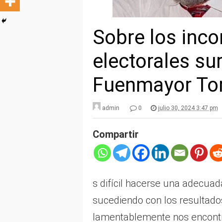
Sobre los inco
electorales su
Fuenmayor To
admin
0
julio 30, 2024 3:47 pm
Compartir
s difícil hacerse una adecuad
sucediendo con los resultados
lamentablemente nos encontr