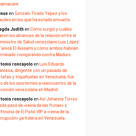
bamacare
esus
en
Gonzalo Tirado Yépez y los
audes en los que ha estado envuelto
agda Judith
en
Cómo surgió y cuáles
eron los alcances de la relación entre el
ministro de Salud venezolano Luis López
Tareck El Aissami y cómo ambos habrían
rminado conspirando contra Maduro
tonio roncayolo
en
Luis Eduardo
nresa, dirigente con un pasado de
tafas y triquiñuelas en Venezuela, fue
o de los asistentes a reencuentro de la
osición venezolana en Madrid
tonio roncayolo
en
Así Johanna Torres
eda pasó de «reina de las frutas» y
fitriona de El Patio VIP a «reina de la
rrupción» petrolera en Venezuela