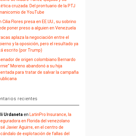
ética cruzada: Del prontuario de la PTJ
 manicomio de YouTube
 Cilia Flores presa en EE.UU., su sobrino
ede poner preso a alguien en Venezuela
acas aplaza la negociación entre el
ierno y la oposición, pero el resultado ya
tá escrito (por Trump)
 senador de origen colombiano Bernardo
ernie” Moreno abandonó a su hija
lentada para tratar de salvar la campaña
publicana
tarios recientes
li Urdaneta
en
LatinPro Insurance, la
eguradora en Florida del venezolano
sé Javier Aguirre, en el centro de
cándalo de explotación de fallas del