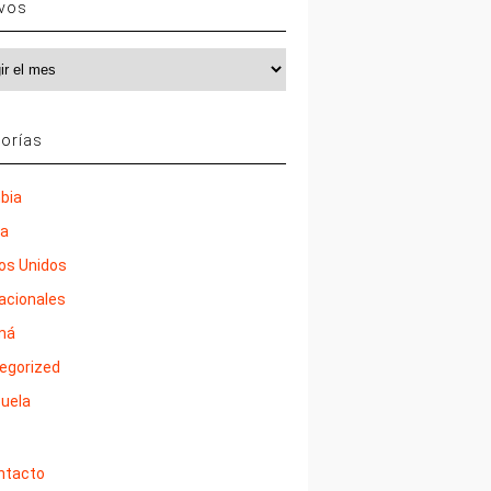
ivos
vos
orías
bia
ña
os Unidos
nacionales
má
egorized
uela
ntacto