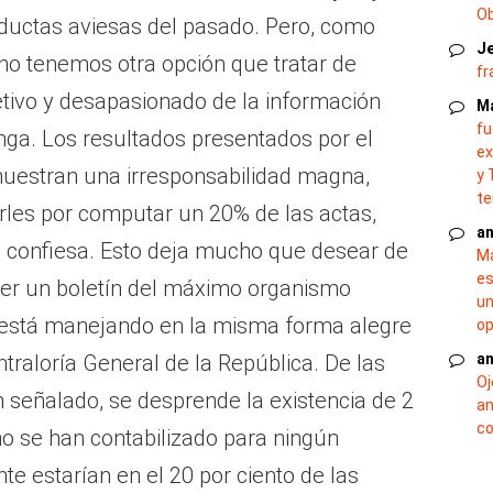
O
nductas aviesas del pasado. Pero, como
J
no tenemos otra opción que tratar de
fr
jetivo y desapasionado de la información
M
fu
nga. Los resultados presentados por el
ex
uestran una irresponsabilidad magna,
y 
te
rles por computar un 20% de las actas,
an
 confiesa. Esto deja mucho que desear de
Ma
es
ner un boletín del máximo organismo
un
o está manejando en la misma forma alegre
op
raloría General de la República. De las
an
Oj
ín señalado, se desprende la existencia de 2
an
co
no se han contabilizado para ningún
e estarían en el 20 por ciento de las