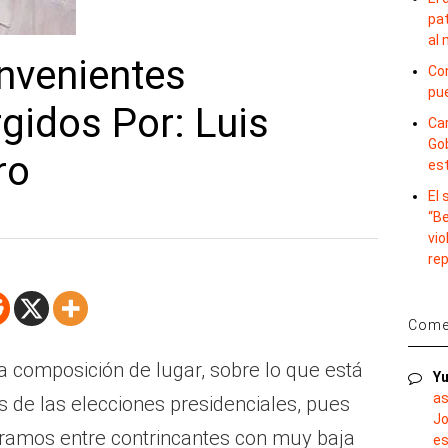
pat
al
nvenientes
Con
pu
rgidos Por: Luis
Car
Gob
ro
es
El
“B
vio
re
Comen
a composición de lugar, sobre lo que está
Yu
as
 de las elecciones presidenciales, pues
Jo
amos entre contrincantes con muy baja
es