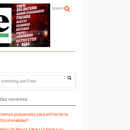
SEARCH
das recientes
stamos preparados para enfrentar la
lticriminalidad?
delirio de Mauro Yánez Quijada y su