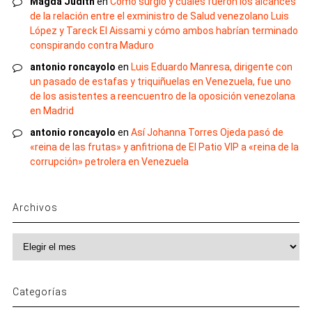
Magda Judith
en
Cómo surgió y cuáles fueron los alcances
de la relación entre el exministro de Salud venezolano Luis
López y Tareck El Aissami y cómo ambos habrían terminado
conspirando contra Maduro
antonio roncayolo
en
Luis Eduardo Manresa, dirigente con
un pasado de estafas y triquiñuelas en Venezuela, fue uno
de los asistentes a reencuentro de la oposición venezolana
en Madrid
antonio roncayolo
en
Así Johanna Torres Ojeda pasó de
«reina de las frutas» y anfitriona de El Patio VIP a «reina de la
corrupción» petrolera en Venezuela
Archivos
Archivos
Categorías