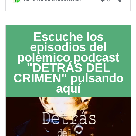
Escuche los
episodios del
polémico podcast
"DETRÁS DEL
CRIMEN" pulsando
aquí