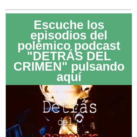
Escuche los
episodios del
polémico podcast
"DETRÁS DEL
CRIMEN" pulsando
aquí