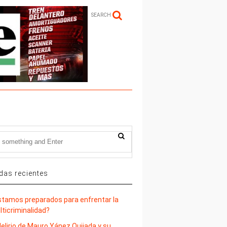
SEARCH
das recientes
stamos preparados para enfrentar la
lticriminalidad?
delirio de Mauro Yánez Quijada y su