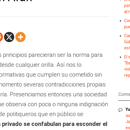
pat
m
al
Con
pu
Car
Gob
es
s principios parecieran ser la norma para
El
“B
desde cualquier orilla. Así nos lo
vio
formativas que cumplen su cometido sin
re
omento severas contradicciones propias
uería. Presenciamos entonces una sociedad
Comen
ue observa con poca o ninguna indignación
Yu
de politiqueros que en público se
as
Jo
n
privado se confabulan para esconder el
es