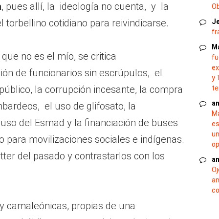
a
, pues allí, la ideología no cuenta, y la
O
 torbellino cotidiano para reivindicarse.
J
fr
M
que no es el mío, se critica
fu
ex
n de funcionarios sin escrúpulos, el
y 
público, la corrupción incesante, la compra
te
an
bardeos, el uso de glifosato, la
Ma
 el uso del Esmad y la financiación de buses
es
un
co para movilizaciones sociales e indígenas.
op
tter del pasado y contrastarlos con los
an
Oj
an
co
y camaleónicas, propias de una