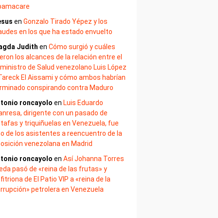
bamacare
esus
en
Gonzalo Tirado Yépez y los
audes en los que ha estado envuelto
agda Judith
en
Cómo surgió y cuáles
eron los alcances de la relación entre el
ministro de Salud venezolano Luis López
Tareck El Aissami y cómo ambos habrían
rminado conspirando contra Maduro
tonio roncayolo
en
Luis Eduardo
nresa, dirigente con un pasado de
tafas y triquiñuelas en Venezuela, fue
o de los asistentes a reencuentro de la
osición venezolana en Madrid
tonio roncayolo
en
Así Johanna Torres
eda pasó de «reina de las frutas» y
fitriona de El Patio VIP a «reina de la
rrupción» petrolera en Venezuela