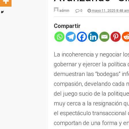
admin
0
mayo 11, 2025 8:48 a
Compartir
La incoherencia y negociar lo
gobernar y ejercer la política 
demuestran las “bodegas” in
compasión, develando cada m
del juego sucio de la politiq
muy cerca a la resignación q
el espectáculo transaccional 
comportan de una forma y e