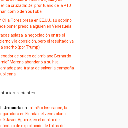
ética cruzada: Del prontuario de la PTJ
 manicomio de YouTube
 Cilia Flores presa en EE.UU., su sobrino
ede poner preso a alguien en Venezuela
acas aplaza la negociación entre el
ierno y la oposición, pero el resultado ya
tá escrito (por Trump)
 senador de origen colombiano Bernardo
ernie” Moreno abandonó a su hija
lentada para tratar de salvar la campaña
publicana
tarios recientes
li Urdaneta
en
LatinPro Insurance, la
eguradora en Florida del venezolano
sé Javier Aguirre, en el centro de
cándalo de explotación de fallas del