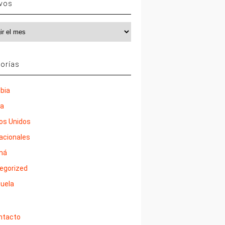
ivos
vos
orías
bia
ña
os Unidos
nacionales
má
egorized
uela
ntacto