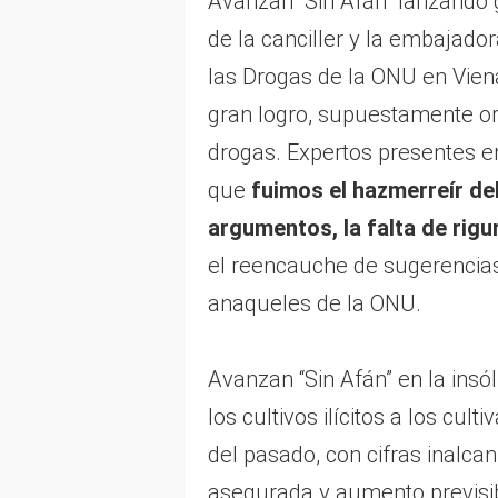
Avanzan “Sin Afán” lanzando g
de la canciller y la embajado
las Drogas de la ONU en Vien
gran logro, supuestamente or
drogas. Expertos presentes e
que
fuimos el hazmerreír del
argumentos, la falta de rigu
el reencauche de sugerencia
anaqueles de la ONU.
Avanzan “Sin Afán” en la insó
los cultivos ilícitos a los cu
del pasado, con cifras inalca
asegurada y aumento previsibl