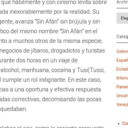
a que hábilmente y con cinismo levita sobre
Arch
ada inexorablemente por la realidad. Su
Archi
ente, avanza “Sin Afán” sin brújula y sin
tico del mismo nombre “Sin Afán” en el
Categ
nto a muchos otros de la misma especie,
negocios de jíbaros, drogadictos y turistas
Colom
urante dos horas en un viaje de
Espa
alcohol, marihuana, cocaína y Tusi(Tussi,
Estad
Inter
DJ cumple un rol indignante. En este caso,
Pana
acias a una oportuna y efectiva respuesta
Uncat
didas correctivas, decomisando las pocas
Venez
 quedaban.
Co