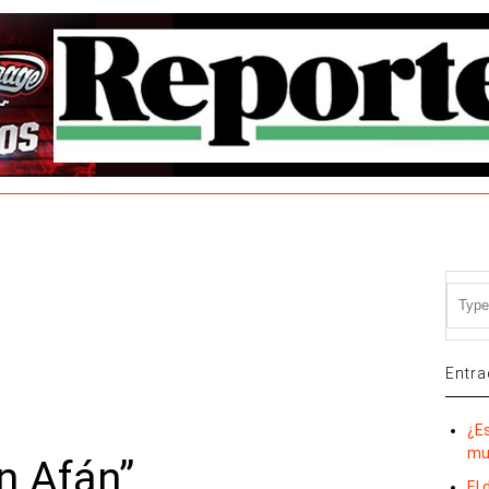
Entra
¿E
mu
n Afán”
El 