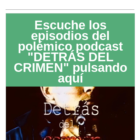
Escuche los
episodios del
polémico podcast
"DETRÁS DEL
CRIMEN" pulsando
aquí