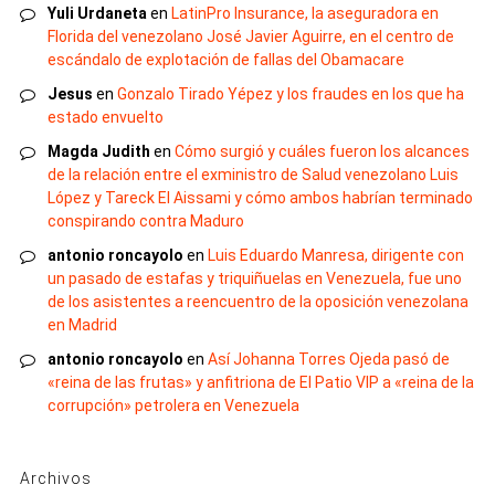
Yuli Urdaneta
en
LatinPro Insurance, la aseguradora en
Florida del venezolano José Javier Aguirre, en el centro de
escándalo de explotación de fallas del Obamacare
Jesus
en
Gonzalo Tirado Yépez y los fraudes en los que ha
estado envuelto
Magda Judith
en
Cómo surgió y cuáles fueron los alcances
de la relación entre el exministro de Salud venezolano Luis
López y Tareck El Aissami y cómo ambos habrían terminado
conspirando contra Maduro
antonio roncayolo
en
Luis Eduardo Manresa, dirigente con
un pasado de estafas y triquiñuelas en Venezuela, fue uno
de los asistentes a reencuentro de la oposición venezolana
en Madrid
antonio roncayolo
en
Así Johanna Torres Ojeda pasó de
«reina de las frutas» y anfitriona de El Patio VIP a «reina de la
corrupción» petrolera en Venezuela
Archivos