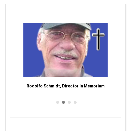
Man
or
Rodolfo Schmidt, Director In Memoriam