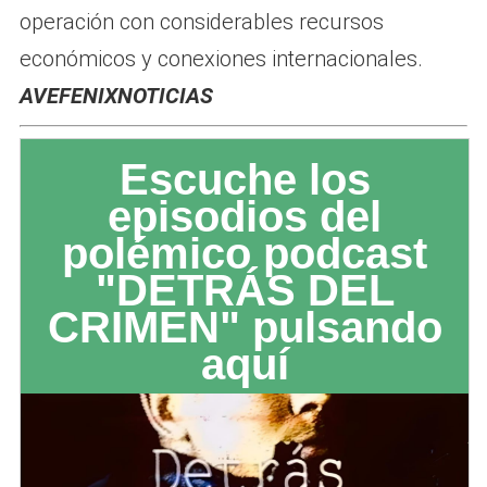
operación con considerables recursos
económicos y conexiones internacionales.
AVEFENIXNOTICIAS
Escuche los
episodios del
polémico podcast
"DETRÁS DEL
CRIMEN" pulsando
aquí