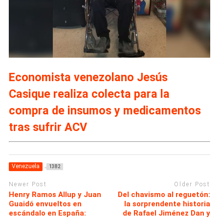
Economista venezolano Jesús
Casique realiza colecta para la
compra de insumos y medicamentos
tras sufrir ACV
Venezuela
1382
Newer Post
Older Post
Henry Ramos Allup y Juan
Del chavismo al reguetón:
Guaidó envueltos en
la sorprendente historia
escándalo en España:
de Rafael Jiménez Dan y