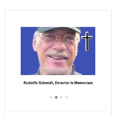
Man
or
Rodolfo Schmidt, Director In Memoriam