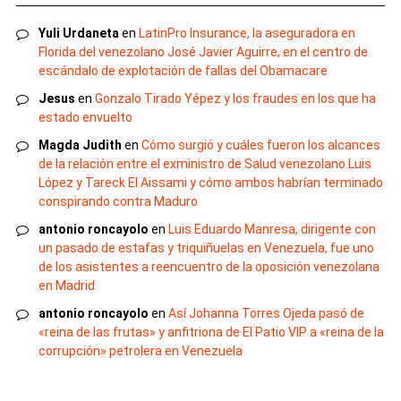
Yuli Urdaneta
en
LatinPro Insurance, la aseguradora en
Florida del venezolano José Javier Aguirre, en el centro de
escándalo de explotación de fallas del Obamacare
Jesus
en
Gonzalo Tirado Yépez y los fraudes en los que ha
estado envuelto
Magda Judith
en
Cómo surgió y cuáles fueron los alcances
de la relación entre el exministro de Salud venezolano Luis
López y Tareck El Aissami y cómo ambos habrían terminado
conspirando contra Maduro
antonio roncayolo
en
Luis Eduardo Manresa, dirigente con
un pasado de estafas y triquiñuelas en Venezuela, fue uno
de los asistentes a reencuentro de la oposición venezolana
en Madrid
antonio roncayolo
en
Así Johanna Torres Ojeda pasó de
«reina de las frutas» y anfitriona de El Patio VIP a «reina de la
corrupción» petrolera en Venezuela