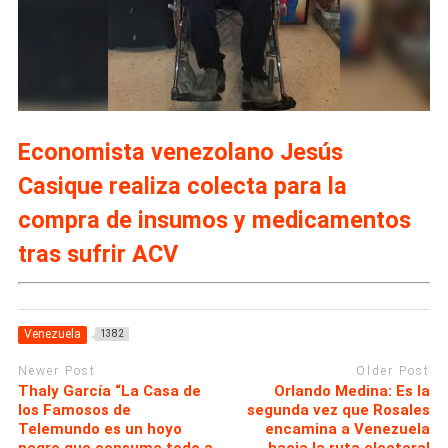
Economista venezolano Jesús
Casique realiza colecta para la
compra de insumos y medicamentos
tras sufrir ACV
Venezuela
1382
Newer Post
Older Post
Thaly García “La Casa de
Orlando Medina: Es la
los Famosos de
segunda vez que Rosales
Telemundo es un hoyo
encamina a Venezuela