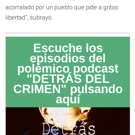
acorralado por un pueblo que pide a gritos
libertad”, subrayó.
Escuche los
episodios del
polémico podcast
"DETRÁS DEL
CRIMEN" pulsando
aquí