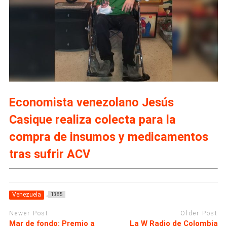
Economista venezolano Jesús
Casique realiza colecta para la
compra de insumos y medicamentos
tras sufrir ACV
Venezuela
1385
Newer Post
Older Post
Mar de fondo: Premio a
La W Radio de Colombia