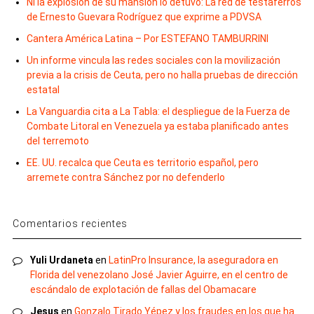
Ni la explosión de su mansión lo detuvo: La red de testaferros
de Ernesto Guevara Rodríguez que exprime a PDVSA
Cantera América Latina – Por ESTEFANO TAMBURRINI
Un informe vincula las redes sociales con la movilización
previa a la crisis de Ceuta, pero no halla pruebas de dirección
estatal
La Vanguardia cita a La Tabla: el despliegue de la Fuerza de
Combate Litoral en Venezuela ya estaba planificado antes
del terremoto
EE. UU. recalca que Ceuta es territorio español, pero
arremete contra Sánchez por no defenderlo
Comentarios recientes
Yuli Urdaneta
en
LatinPro Insurance, la aseguradora en
Florida del venezolano José Javier Aguirre, en el centro de
escándalo de explotación de fallas del Obamacare
Jesus
en
Gonzalo Tirado Yépez y los fraudes en los que ha