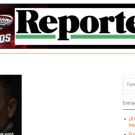
Entra
¿E
mu
El 