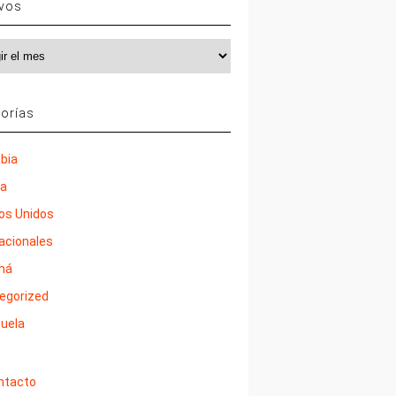
ivos
vos
orías
bia
ña
os Unidos
nacionales
má
egorized
uela
ntacto