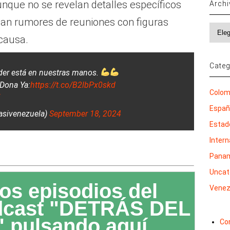
que no se revelan detalles específicos
Arch
nan rumores de reuniones con figuras
Archi
 causa.
Categ
oder está en nuestras manos.
Dona Ya:
https://t.co/B2lbPx0skd
Colom
Espa
asivenezuela)
September 18, 2024
Estad
Inter
Pana
Uncat
os episodios del
Venez
dcast "DETRÁS DEL
 pulsando aquí
Co