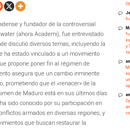
O
J
fr
nidense y fundador de la controversial
M
kwater (ahora Academi), fue entrevistado
fu
ex
de discutió diversos temas, incluyendo la
y 
te
ce ha estado vinculado a un movimiento
an
ue propone poner fin al régimen de
Ma
ento asegura que un cambio inminente
es
un
no, prometiendo que el «renacer» de la
op
égimen de Maduro está en sus últimos días.
an
Oj
, ha sido conocido por su participación en
an
onflictos armados en diversas regiones, y
co
imientos que buscan restaurar la