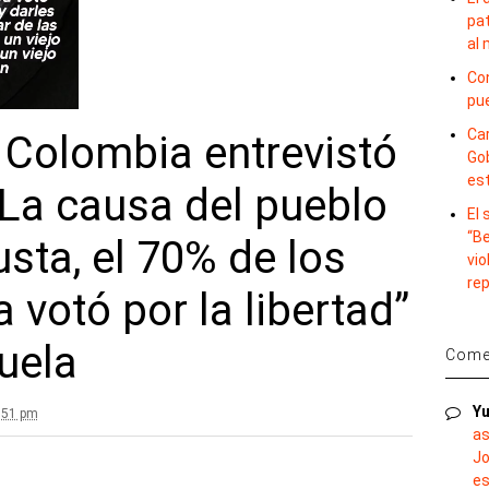
pat
al
Con
pu
Car
 Colombia entrevistó
Gob
es
 “La causa del pueblo
El
“B
usta, el 70% de los
vio
re
 votó por la libertad”
uela
Comen
Yu
:51 pm
as
Jo
es