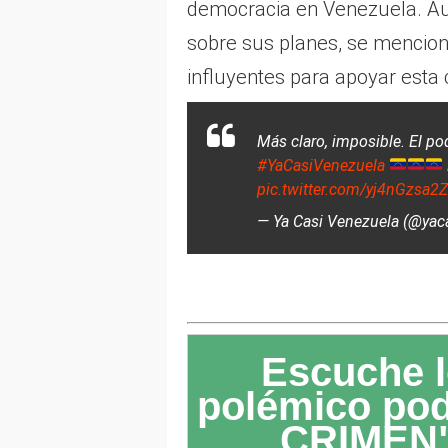
democracia en Venezuela. Aun
sobre sus planes, se mencio
influyentes para apoyar esta
Más claro, imposible. El p
#YaCasiVenezuela
pic.twitter.com/yj4nGzsa2Z
— Ya Casi Venezuela (@yac
Escuche l
polémico po
CRIMEN"