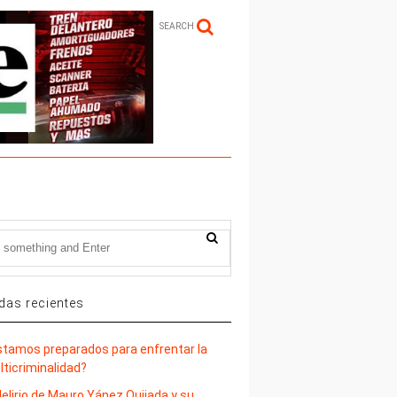
SEARCH
das recientes
stamos preparados para enfrentar la
lticriminalidad?
delirio de Mauro Yánez Quijada y su