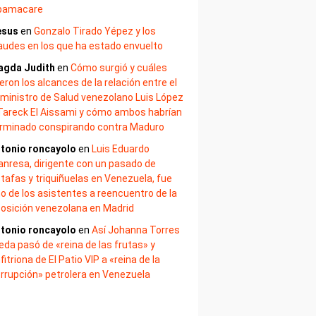
bamacare
esus
en
Gonzalo Tirado Yépez y los
audes en los que ha estado envuelto
agda Judith
en
Cómo surgió y cuáles
eron los alcances de la relación entre el
ministro de Salud venezolano Luis López
Tareck El Aissami y cómo ambos habrían
rminado conspirando contra Maduro
tonio roncayolo
en
Luis Eduardo
nresa, dirigente con un pasado de
tafas y triquiñuelas en Venezuela, fue
o de los asistentes a reencuentro de la
osición venezolana en Madrid
tonio roncayolo
en
Así Johanna Torres
eda pasó de «reina de las frutas» y
fitriona de El Patio VIP a «reina de la
rrupción» petrolera en Venezuela