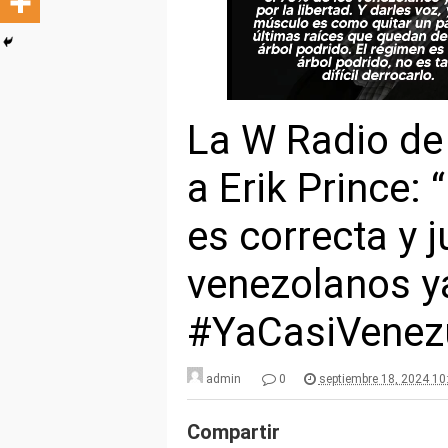
La W Radio de
a Erik Prince:
es correcta y j
venezolanos ya
#YaCasiVenez
admin
0
septiembre 18, 2024 10
Compartir