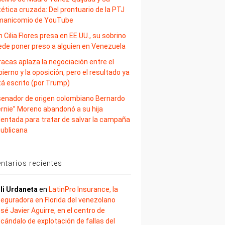
ética cruzada: Del prontuario de la PTJ
 manicomio de YouTube
 Cilia Flores presa en EE.UU., su sobrino
ede poner preso a alguien en Venezuela
acas aplaza la negociación entre el
ierno y la oposición, pero el resultado ya
tá escrito (por Trump)
 senador de origen colombiano Bernardo
ernie” Moreno abandonó a su hija
lentada para tratar de salvar la campaña
publicana
tarios recientes
li Urdaneta
en
LatinPro Insurance, la
eguradora en Florida del venezolano
sé Javier Aguirre, en el centro de
cándalo de explotación de fallas del