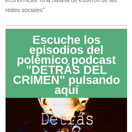
económicas. Una batalla de esbirros de las
redes sociales”.
Escuche los
episodios del
polémico podcast
"DETRÁS DEL
CRIMEN" pulsando
aquí