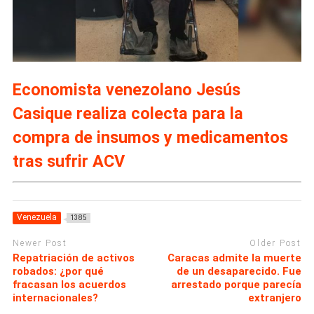
Economista venezolano Jesús
Casique realiza colecta para la
compra de insumos y medicamentos
tras sufrir ACV
Venezuela
1385
Newer Post
Older Post
Repatriación de activos
Caracas admite la muerte
robados: ¿por qué
de un desaparecido. Fue
fracasan los acuerdos
arrestado porque parecía
internacionales?
extranjero