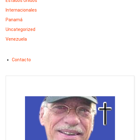
Estados Unidos
Internacionales
Panamá
Uncategorized
Venezuela
Contacto
Man