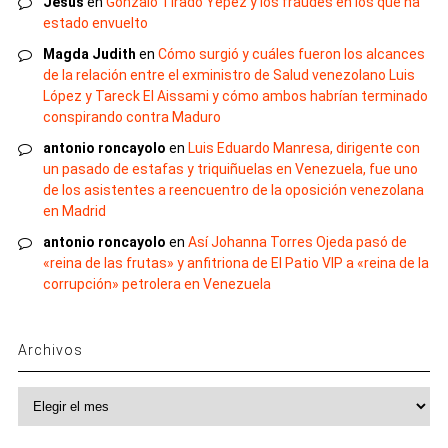
Jesus
en
Gonzalo Tirado Yépez y los fraudes en los que ha
estado envuelto
Magda Judith
en
Cómo surgió y cuáles fueron los alcances
de la relación entre el exministro de Salud venezolano Luis
López y Tareck El Aissami y cómo ambos habrían terminado
conspirando contra Maduro
antonio roncayolo
en
Luis Eduardo Manresa, dirigente con
un pasado de estafas y triquiñuelas en Venezuela, fue uno
de los asistentes a reencuentro de la oposición venezolana
en Madrid
antonio roncayolo
en
Así Johanna Torres Ojeda pasó de
«reina de las frutas» y anfitriona de El Patio VIP a «reina de la
corrupción» petrolera en Venezuela
Archivos
Archivos