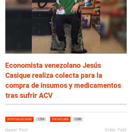
Economista venezolano Jesús
Casique realiza colecta para la
compra de insumos y medicamentos
tras sufrir ACV
Internacionales
Venezuela
1294
1388
Newer Post
Older Post