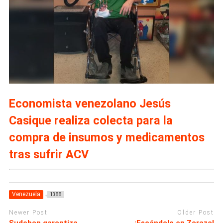
Economista venezolano Jesús
Casique realiza colecta para la
compra de insumos y medicamentos
tras sufrir ACV
Venezuela
1388
Newer Post
Older Post
Sudeban garantiza
¡Escándalo en Zaraza!