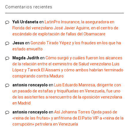
Comentarios recientes
Yuli Urdaneta
en
LatinPro Insurance, la aseguradora en
Florida del venezolano José Javier Aguirre, en el centro de
escándalo de explotación de fallas del Obamacare
Jesus
en
Gonzalo Tirado Yépez y los fraudes en los que ha
estado envuelto
Magda Judith
en
Cómo surgió y cuáles fueron los alcances
de la relación entre el exministro de Salud venezolano Luis
López y Tareck El Aissami y cómo ambos habrían terminado
conspirando contra Maduro
antonio roncayolo
en
Luis Eduardo Manresa, dirigente con
un pasado de estafas y triquiñuelas en Venezuela, fue uno
de los asistentes a reencuentro de la oposición venezolana
en Madrid
antonio roncayolo
en
Así Johanna Torres Ojeda pasó de
«reina de las frutas» y anfitriona de El Patio VIP a «reina de la
corrupción» petrolera en Venezuela