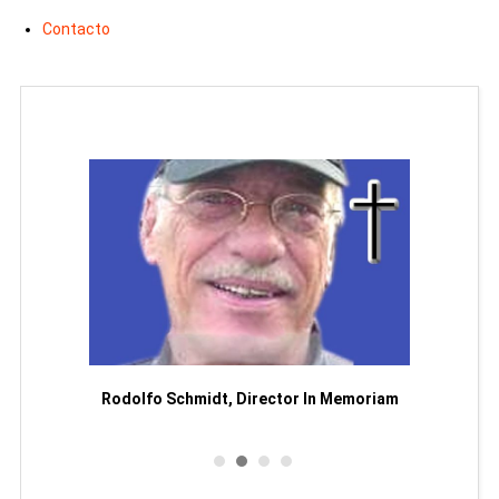
Contacto
Man
or
Rodolfo Schmidt, Director In Memoriam