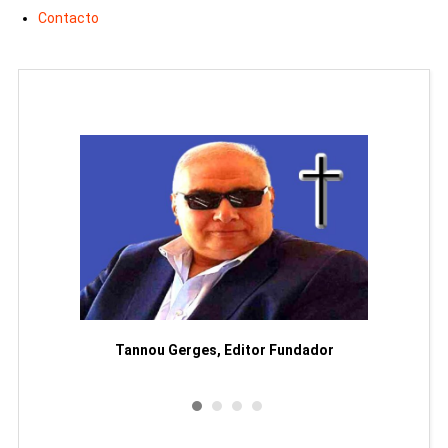
Contacto
moriam
Tannou Gerges, Editor Fundador
Rodol