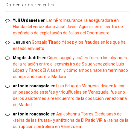
Comentarios recientes
Yuli Urdaneta
en
LatinPro Insurance, la aseguradora en
Florida del venezolano José Javier Aguirre, en el centro de
escándalo de explotación de fallas del Obamacare
Jesus
en
Gonzalo Tirado Yépez y los fraudes en los que ha
estado envuelto
Magda Judith
en
Cómo surgió y cuáles fueron los alcances
de la relación entre el exministro de Salud venezolano Luis
López y Tareck El Aissami y cómo ambos habrían terminado
conspirando contra Maduro
antonio roncayolo
en
Luis Eduardo Manresa, dirigente con
un pasado de estafas y triquiñuelas en Venezuela, fue uno
de los asistentes a reencuentro de la oposición venezolana
en Madrid
antonio roncayolo
en
Así Johanna Torres Ojeda pasó de
«reina de las frutas» y anfitriona de El Patio VIP a «reina de la
corrupción» petrolera en Venezuela