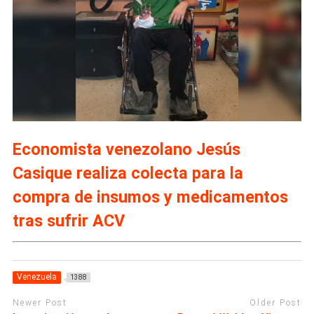
Economista venezolano Jesús
Casique realiza colecta para la
compra de insumos y medicamentos
tras sufrir ACV
Venezuela
1388
Newer Post
Older Post