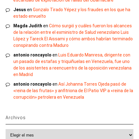
Jesus
en
Gonzalo Tirado Yépez y los fraudes en los que ha
estado envuelto
Magda Judith
en
Cómo surgió y cuáles fueron los alcances
de la relación entre el exministro de Salud venezolano Luis
López y Tareck El Aissami y cómo ambos habrían terminado
conspirando contra Maduro
antonio roncayolo
en
Luis Eduardo Manresa, dirigente con
un pasado de estafas y triquiñuelas en Venezuela, fue uno
de los asistentes a reencuentro de la oposición venezolana
en Madrid
antonio roncayolo
en
Así Johanna Torres Ojeda pasó de
«reina de las frutas» y anfitriona de El Patio VIP a «reina de la
corrupción» petrolera en Venezuela
Archivos
Archivos