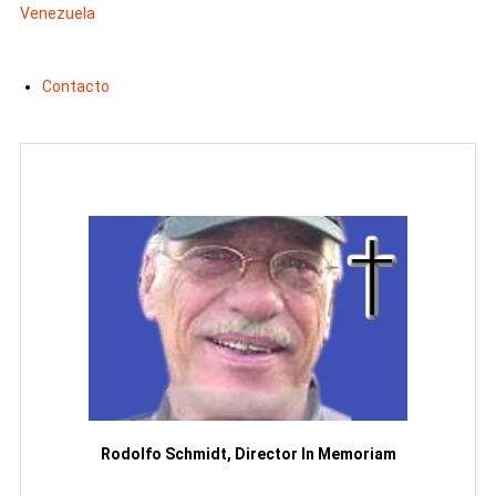
Venezuela
Contacto
Man
or
Rodolfo Schmidt, Director In Memoriam