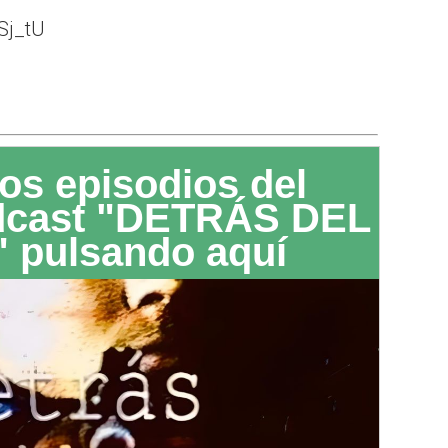
Sj_tU
os episodios del
dcast "DETRÁS DEL
 pulsando aquí