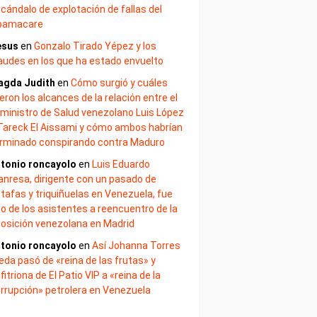
cándalo de explotación de fallas del
bamacare
esus
en
Gonzalo Tirado Yépez y los
audes en los que ha estado envuelto
agda Judith
en
Cómo surgió y cuáles
eron los alcances de la relación entre el
ministro de Salud venezolano Luis López
Tareck El Aissami y cómo ambos habrían
rminado conspirando contra Maduro
tonio roncayolo
en
Luis Eduardo
nresa, dirigente con un pasado de
tafas y triquiñuelas en Venezuela, fue
o de los asistentes a reencuentro de la
osición venezolana en Madrid
tonio roncayolo
en
Así Johanna Torres
eda pasó de «reina de las frutas» y
fitriona de El Patio VIP a «reina de la
rrupción» petrolera en Venezuela