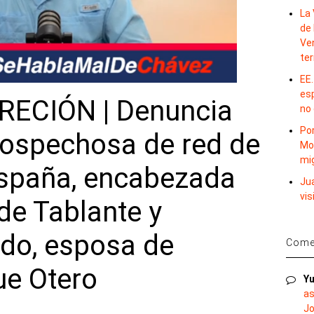
La 
de 
Ve
te
EE.
es
RECIÓN | Denuncia
no
Por
sospechosa de red de
Mo
mi
España, encabezada
Ju
vis
de Tablante y
ado, esposa de
Comen
ue Otero
Yu
as
Jo