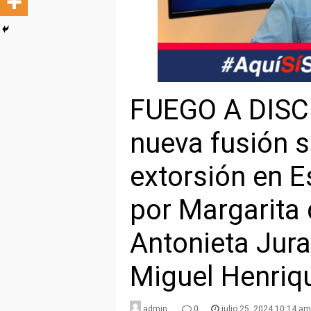
FUEGO A DISC
nueva fusión 
extorsión en 
por Margarita 
Antonieta Jur
Miguel Henriq
admin
0
julio 25, 2024 10:14 am