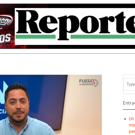
Entra
Un 
mov
per