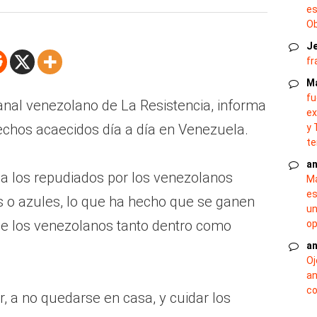
es
O
J
fr
M
fu
anal venezolano de La Resistencia, informa
ex
chos acaecidos día a día en Venezuela.
y 
te
an
 los repudiados por los venezolanos
Ma
es
s o azules, lo que ha hecho que se ganen
un
 de los venezolanos tanto dentro como
op
an
Oj
an
co
r, a no quedarse en casa, y cuidar los