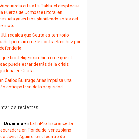
Vanguardia cita a La Tabla: el despliegue
la Fuerza de Combate Litoral en
nezuela ya estaba planificado antes del
rremoto
 UU. recalca que Ceuta es territorio
pañol, pero arremete contra Sánchez por
 defenderlo
 qué la inteligencia china cree que el
sad puede estar detrás de la crisis
gratoria en Ceuta
an Carlos Buitrago Arias impulsa una
ión anticipatoria de la seguridad
tarios recientes
li Urdaneta
en
LatinPro Insurance, la
eguradora en Florida del venezolano
sé Javier Aguirre, en el centro de