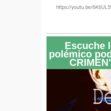
https://youtu.be/6K6UL5
Escuche l
polémico po
CRIMEN"