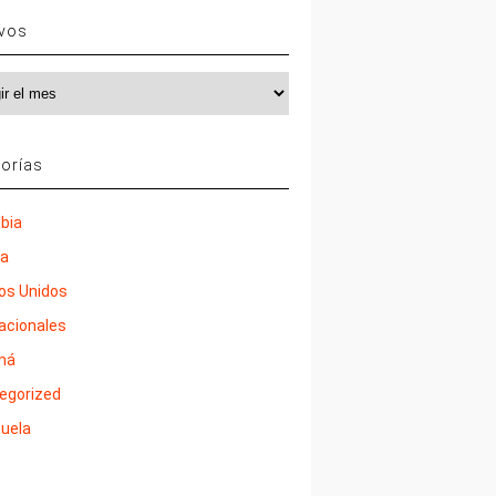
ivos
vos
orías
bia
ña
os Unidos
nacionales
má
egorized
uela