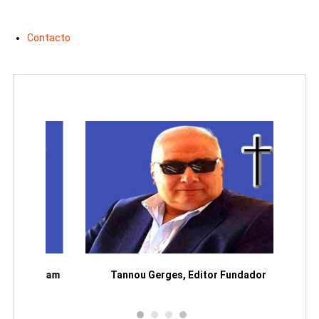
Contacto
moriam
Tannou Gerges, Editor Fundador
Rodol