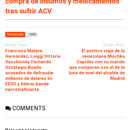
compra de insumos y medicamentos
tras sufrir ACV
Venezuela
1382
Newer Post
Older Post
Francisco Malave
El exótico viaje de la
Hernández, Luiggi Vittorio
venezolana Mischka
Vecchioney Fernando
Capriles con su marido
Uzcátegui Boada
que comparan con el de la
acusados de defraudar
luna de miel del alcalde de
millones de dolares en
Madrid
EEUU y liderar banda
narcotraficante
COMMENTS