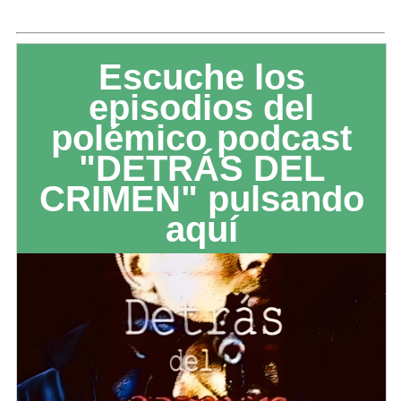
Escuche los
episodios del
polémico podcast
"DETRÁS DEL
CRIMEN" pulsando
aquí