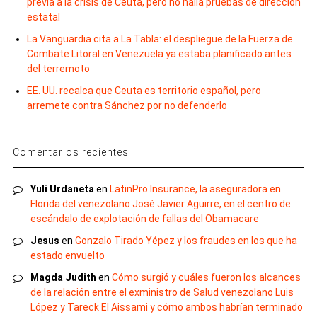
previa a la crisis de Ceuta, pero no halla pruebas de dirección
estatal
La Vanguardia cita a La Tabla: el despliegue de la Fuerza de
Combate Litoral en Venezuela ya estaba planificado antes
del terremoto
EE. UU. recalca que Ceuta es territorio español, pero
arremete contra Sánchez por no defenderlo
Comentarios recientes
Yuli Urdaneta
en
LatinPro Insurance, la aseguradora en
Florida del venezolano José Javier Aguirre, en el centro de
escándalo de explotación de fallas del Obamacare
Jesus
en
Gonzalo Tirado Yépez y los fraudes en los que ha
estado envuelto
Magda Judith
en
Cómo surgió y cuáles fueron los alcances
de la relación entre el exministro de Salud venezolano Luis
López y Tareck El Aissami y cómo ambos habrían terminado