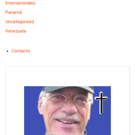
Internacionales
Panamá
Uncategorized
Venezuela
Contacto
Manuel Malaver, Director Honorario
Rossa