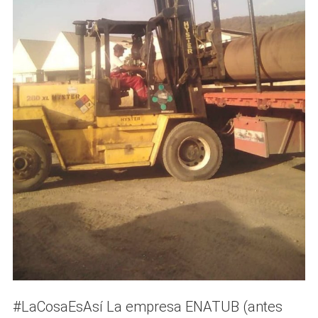
#LaCosaEsAsí La empresa ENATUB (antes