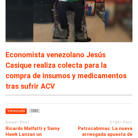
Economista venezolano Jesús
Casique realiza colecta para la
compra de insumos y medicamentos
tras sufrir ACV
Venezuela
1382
Newer Post
Older Post
Ricardo Malfatti y Samy
Petrocabimas: La nueva
Hawk Lanzan un
arriesgada apuesta de