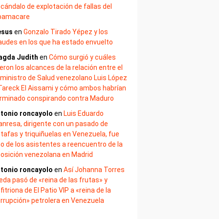
cándalo de explotación de fallas del
bamacare
esus
en
Gonzalo Tirado Yépez y los
audes en los que ha estado envuelto
agda Judith
en
Cómo surgió y cuáles
eron los alcances de la relación entre el
ministro de Salud venezolano Luis López
Tareck El Aissami y cómo ambos habrían
rminado conspirando contra Maduro
tonio roncayolo
en
Luis Eduardo
nresa, dirigente con un pasado de
tafas y triquiñuelas en Venezuela, fue
o de los asistentes a reencuentro de la
osición venezolana en Madrid
tonio roncayolo
en
Así Johanna Torres
eda pasó de «reina de las frutas» y
fitriona de El Patio VIP a «reina de la
rrupción» petrolera en Venezuela