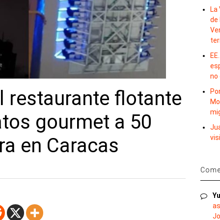
La 
de 
Ve
te
EE.
es
no
l restaurante flotante
Por
Mo
mi
atos gourmet a 50
Ju
vis
ra en Caracas
Comen
Yu
as
Jo