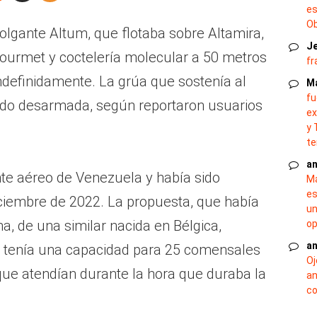
es
O
colgante Altum, que flotaba sobre Altamira,
J
gourmet y coctelería molecular a 50 metros
fr
indefinidamente. La grúa que sostenía al
M
fu
endo desarmada, según reportaron usuarios
ex
y 
te
an
nte aéreo de Venezuela y había sido
Ma
es
ciembre de 2022. La propuesta, que había
un
na, de una similar nacida en Bélgica,
op
an
, tenía una capacidad para 25 comensales
Oj
que atendían durante la hora que duraba la
an
co