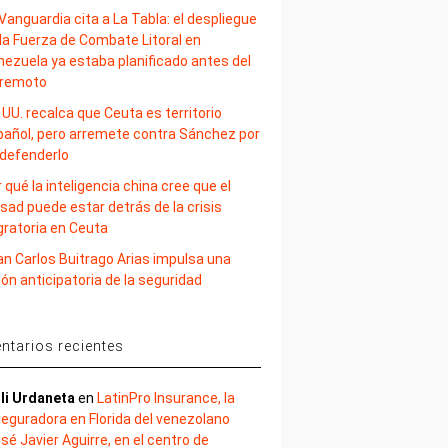
Vanguardia cita a La Tabla: el despliegue
la Fuerza de Combate Litoral en
nezuela ya estaba planificado antes del
rremoto
 UU. recalca que Ceuta es territorio
pañol, pero arremete contra Sánchez por
 defenderlo
 qué la inteligencia china cree que el
sad puede estar detrás de la crisis
gratoria en Ceuta
an Carlos Buitrago Arias impulsa una
ión anticipatoria de la seguridad
tarios recientes
li Urdaneta
en
LatinPro Insurance, la
eguradora en Florida del venezolano
sé Javier Aguirre, en el centro de