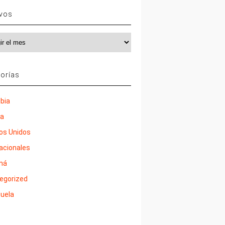
ivos
vos
orías
bia
ña
os Unidos
nacionales
má
egorized
uela