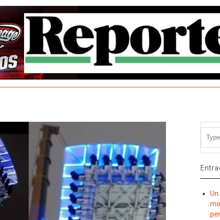
Entra
Un 
mov
per