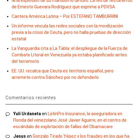
Ni la explosión de su mansión lo detuvo: La red de testaferros
de Ernesto Guevara Rodríguez que exprime a PDVSA
Cantera América Latina – Por ESTEFANO TAMBURRINI
Un informe vincula las redes sociales con la movilización
previa a la crisis de Ceuta, pero no halla pruebas de dirección
estatal
La Vanguardia cita a La Tabla: el despliegue de la Fuerza de
Combate Litoral en Venezuela ya estaba planificado antes
del terremoto
EE. UU. recalca que Ceuta es territorio español, pero
arremete contra Sánchez por no defenderlo
Comentarios recientes
Yuli Urdaneta
en
LatinPro Insurance, la aseguradora en
Florida del venezolano José Javier Aguirre, en el centro de
escándalo de explotación de fallas del Obamacare
Jesus
en
Gonzalo Tirado Yépez y los fraudes en los que ha