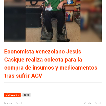
Economista venezolano Jesús
Casique realiza colecta para la
compra de insumos y medicamentos
tras sufrir ACV
Venezuela
1385
Newer Post
Older Post