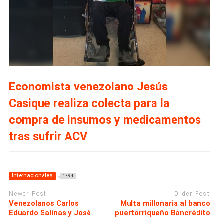
Economista venezolano Jesús
Casique realiza colecta para la
compra de insumos y medicamentos
tras sufrir ACV
Internacionales
1294
Newer Post
Older Post
Venezolanos Carlos
Multa millonaria al banco
Eduardo Salinas y José
puertorriqueño Bancrédito