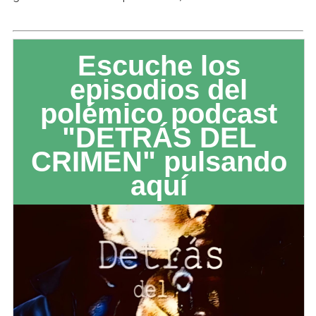
Escuche los
episodios del
polémico podcast
"DETRÁS DEL
CRIMEN" pulsando
aquí