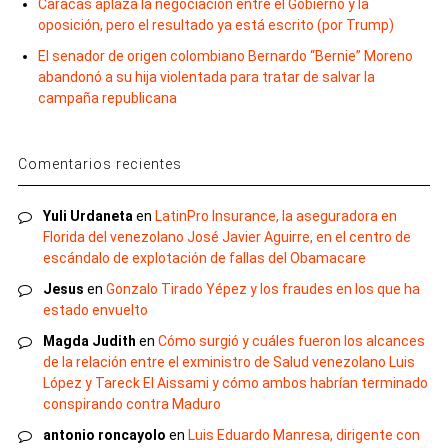
Caracas aplaza la negociación entre el Gobierno y la
oposición, pero el resultado ya está escrito (por Trump)
El senador de origen colombiano Bernardo “Bernie” Moreno
abandonó a su hija violentada para tratar de salvar la
campaña republicana
Comentarios recientes
Yuli Urdaneta
en
LatinPro Insurance, la aseguradora en
Florida del venezolano José Javier Aguirre, en el centro de
escándalo de explotación de fallas del Obamacare
Jesus
en
Gonzalo Tirado Yépez y los fraudes en los que ha
estado envuelto
Magda Judith
en
Cómo surgió y cuáles fueron los alcances
de la relación entre el exministro de Salud venezolano Luis
López y Tareck El Aissami y cómo ambos habrían terminado
conspirando contra Maduro
antonio roncayolo
en
Luis Eduardo Manresa, dirigente con