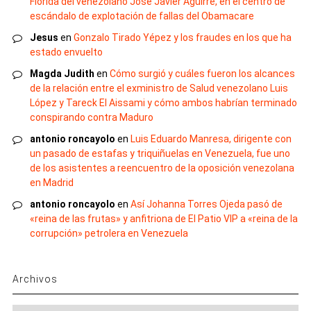
Florida del venezolano José Javier Aguirre, en el centro de
escándalo de explotación de fallas del Obamacare
Jesus
en
Gonzalo Tirado Yépez y los fraudes en los que ha
estado envuelto
Magda Judith
en
Cómo surgió y cuáles fueron los alcances
de la relación entre el exministro de Salud venezolano Luis
López y Tareck El Aissami y cómo ambos habrían terminado
conspirando contra Maduro
antonio roncayolo
en
Luis Eduardo Manresa, dirigente con
un pasado de estafas y triquiñuelas en Venezuela, fue uno
de los asistentes a reencuentro de la oposición venezolana
en Madrid
antonio roncayolo
en
Así Johanna Torres Ojeda pasó de
«reina de las frutas» y anfitriona de El Patio VIP a «reina de la
corrupción» petrolera en Venezuela
Archivos