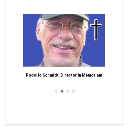
Man
or
Rodolfo Schmidt, Director In Memoriam