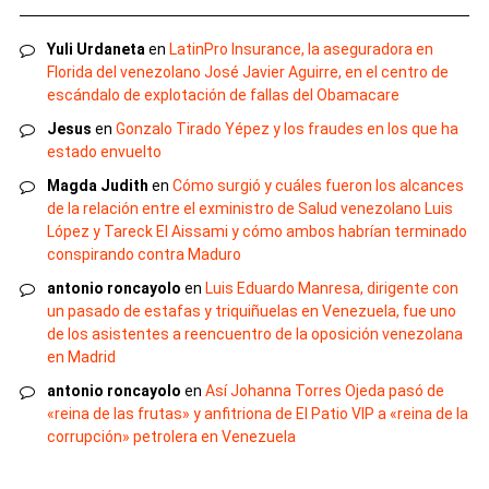
Yuli Urdaneta
en
LatinPro Insurance, la aseguradora en
Florida del venezolano José Javier Aguirre, en el centro de
escándalo de explotación de fallas del Obamacare
Jesus
en
Gonzalo Tirado Yépez y los fraudes en los que ha
estado envuelto
Magda Judith
en
Cómo surgió y cuáles fueron los alcances
de la relación entre el exministro de Salud venezolano Luis
López y Tareck El Aissami y cómo ambos habrían terminado
conspirando contra Maduro
antonio roncayolo
en
Luis Eduardo Manresa, dirigente con
un pasado de estafas y triquiñuelas en Venezuela, fue uno
de los asistentes a reencuentro de la oposición venezolana
en Madrid
antonio roncayolo
en
Así Johanna Torres Ojeda pasó de
«reina de las frutas» y anfitriona de El Patio VIP a «reina de la
corrupción» petrolera en Venezuela