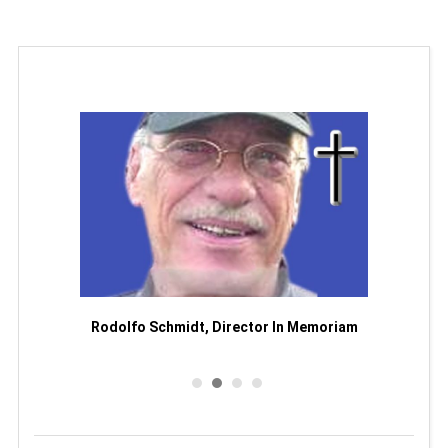
Man
or
Rodolfo Schmidt, Director In Memoriam