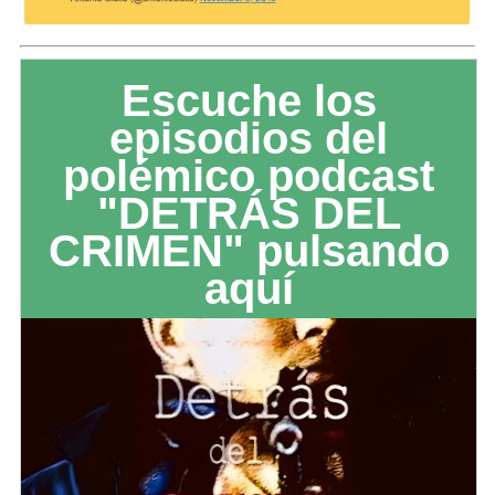
Escuche los
episodios del
polémico podcast
"DETRÁS DEL
CRIMEN" pulsando
aquí