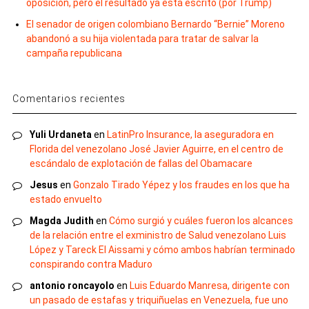
oposición, pero el resultado ya está escrito (por Trump)
El senador de origen colombiano Bernardo “Bernie” Moreno
abandonó a su hija violentada para tratar de salvar la
campaña republicana
Comentarios recientes
Yuli Urdaneta
en
LatinPro Insurance, la aseguradora en
Florida del venezolano José Javier Aguirre, en el centro de
escándalo de explotación de fallas del Obamacare
Jesus
en
Gonzalo Tirado Yépez y los fraudes en los que ha
estado envuelto
Magda Judith
en
Cómo surgió y cuáles fueron los alcances
de la relación entre el exministro de Salud venezolano Luis
López y Tareck El Aissami y cómo ambos habrían terminado
conspirando contra Maduro
antonio roncayolo
en
Luis Eduardo Manresa, dirigente con
un pasado de estafas y triquiñuelas en Venezuela, fue uno