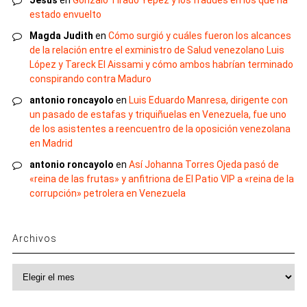
Jesus
en
Gonzalo Tirado Yépez y los fraudes en los que ha
estado envuelto
Magda Judith
en
Cómo surgió y cuáles fueron los alcances
de la relación entre el exministro de Salud venezolano Luis
López y Tareck El Aissami y cómo ambos habrían terminado
conspirando contra Maduro
antonio roncayolo
en
Luis Eduardo Manresa, dirigente con
un pasado de estafas y triquiñuelas en Venezuela, fue uno
de los asistentes a reencuentro de la oposición venezolana
en Madrid
antonio roncayolo
en
Así Johanna Torres Ojeda pasó de
«reina de las frutas» y anfitriona de El Patio VIP a «reina de la
corrupción» petrolera en Venezuela
Archivos
Archivos