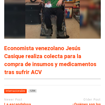
Economista venezolano Jesús
Casique realiza colecta para la
compra de insumos y medicamentos
tras sufrir ACV
Internacionales
1294
Newer Post
Older Post
La escandalosa
¿Quiénes son los