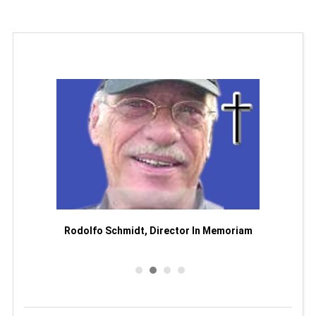
Man
or
Rodolfo Schmidt, Director In Memoriam