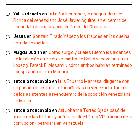
Yuli Urdaneta
en
LatinPro Insurance, la aseguradora en
Florida del venezolano José Javier Aguirre, en el centro de
escándalo de explotación de fallas del Obamacare
Jesus
en
Gonzalo Tirado Yépez y los fraudes en los que ha
estado envuelto
Magda Judith
en
Cómo surgió y cuáles fueron los alcances
de la relación entre el exministro de Salud venezolano Luis
López y Tareck El Aissami y cómo ambos habrían terminado
conspirando contra Maduro
antonio roncayolo
en
Luis Eduardo Manresa, dirigente con
un pasado de estafas y triquiñuelas en Venezuela, fue uno
de los asistentes a reencuentro de la oposición venezolana
en Madrid
antonio roncayolo
en
Así Johanna Torres Ojeda pasó de
«reina de las frutas» y anfitriona de El Patio VIP a «reina de la
corrupción» petrolera en Venezuela