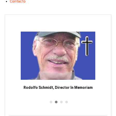
Contacto
Man
or
Rodolfo Schmidt, Director In Memoriam