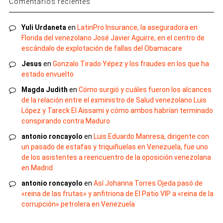
Comentarios recientes
Yuli Urdaneta
en
LatinPro Insurance, la aseguradora en
Florida del venezolano José Javier Aguirre, en el centro de
escándalo de explotación de fallas del Obamacare
Jesus
en
Gonzalo Tirado Yépez y los fraudes en los que ha
estado envuelto
Magda Judith
en
Cómo surgió y cuáles fueron los alcances
de la relación entre el exministro de Salud venezolano Luis
López y Tareck El Aissami y cómo ambos habrían terminado
conspirando contra Maduro
antonio roncayolo
en
Luis Eduardo Manresa, dirigente con
un pasado de estafas y triquiñuelas en Venezuela, fue uno
de los asistentes a reencuentro de la oposición venezolana
en Madrid
antonio roncayolo
en
Así Johanna Torres Ojeda pasó de
«reina de las frutas» y anfitriona de El Patio VIP a «reina de la
corrupción» petrolera en Venezuela