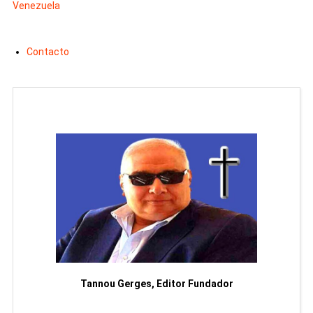
Venezuela
Contacto
moriam
Tannou Gerges, Editor Fundador
Rodol