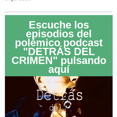
Escuche los
episodios del
polémico podcast
"DETRÁS DEL
CRIMEN" pulsando
aquí