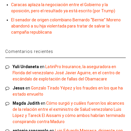
Caracas aplaza la negociación entre el Gobierno y la
oposición, pero el resultado ya está escrito (por Trump)
El senador de origen colombiano Bernardo “Bernie” Moreno
abandonó a su hija violentada para tratar de salvar la
campaña republicana
Comentarios recientes
Yuli Urdaneta
en
LatinPro Insurance, la aseguradora en
Florida del venezolano José Javier Aguirre, en el centro de
escándalo de explotación de fallas del Obamacare
Jesus
en
Gonzalo Tirado Yépez y los fraudes en los que ha
estado envuelto
Magda Judith
en
Cómo surgió y cuáles fueron los alcances
de la relación entre el exministro de Salud venezolano Luis
López y Tareck El Aissami y cómo ambos habrían terminado
conspirando contra Maduro
antonio roncayolo
en
Luis Eduardo Manresa, dirigente con