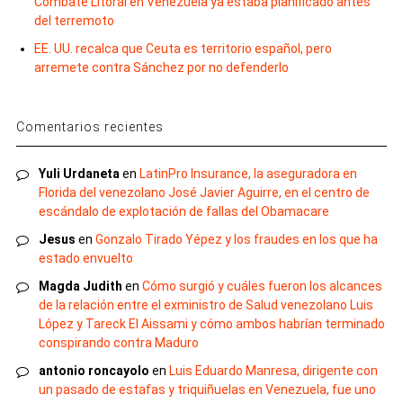
Combate Litoral en Venezuela ya estaba planificado antes
del terremoto
EE. UU. recalca que Ceuta es territorio español, pero
arremete contra Sánchez por no defenderlo
Comentarios recientes
Yuli Urdaneta
en
LatinPro Insurance, la aseguradora en
Florida del venezolano José Javier Aguirre, en el centro de
escándalo de explotación de fallas del Obamacare
Jesus
en
Gonzalo Tirado Yépez y los fraudes en los que ha
estado envuelto
Magda Judith
en
Cómo surgió y cuáles fueron los alcances
de la relación entre el exministro de Salud venezolano Luis
López y Tareck El Aissami y cómo ambos habrían terminado
conspirando contra Maduro
antonio roncayolo
en
Luis Eduardo Manresa, dirigente con
un pasado de estafas y triquiñuelas en Venezuela, fue uno