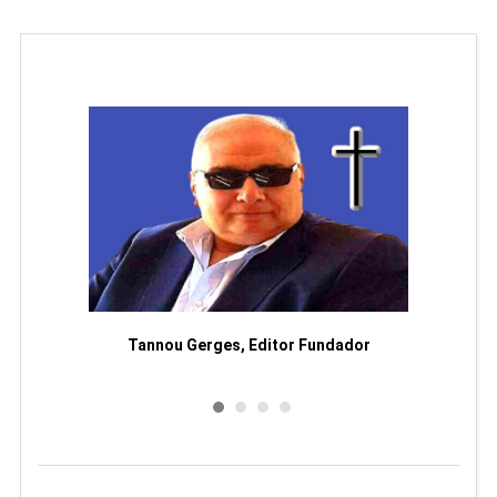
moriam
Tannou Gerges, Editor Fundador
Rodol