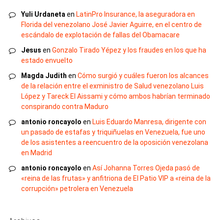
Yuli Urdaneta
en
LatinPro Insurance, la aseguradora en
Florida del venezolano José Javier Aguirre, en el centro de
escándalo de explotación de fallas del Obamacare
Jesus
en
Gonzalo Tirado Yépez y los fraudes en los que ha
estado envuelto
Magda Judith
en
Cómo surgió y cuáles fueron los alcances
de la relación entre el exministro de Salud venezolano Luis
López y Tareck El Aissami y cómo ambos habrían terminado
conspirando contra Maduro
antonio roncayolo
en
Luis Eduardo Manresa, dirigente con
un pasado de estafas y triquiñuelas en Venezuela, fue uno
de los asistentes a reencuentro de la oposición venezolana
en Madrid
antonio roncayolo
en
Así Johanna Torres Ojeda pasó de
«reina de las frutas» y anfitriona de El Patio VIP a «reina de la
corrupción» petrolera en Venezuela