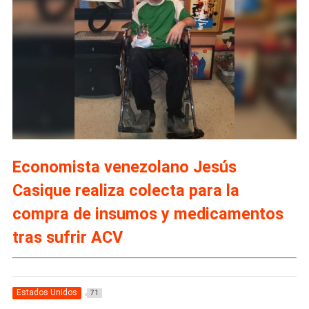
Economista venezolano Jesús
Casique realiza colecta para la
compra de insumos y medicamentos
tras sufrir ACV
Estados Unidos
71