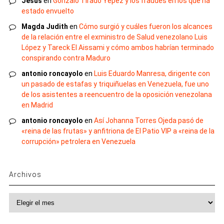
Jesus
en
Gonzalo Tirado Yépez y los fraudes en los que ha
estado envuelto
Magda Judith
en
Cómo surgió y cuáles fueron los alcances
de la relación entre el exministro de Salud venezolano Luis
López y Tareck El Aissami y cómo ambos habrían terminado
conspirando contra Maduro
antonio roncayolo
en
Luis Eduardo Manresa, dirigente con
un pasado de estafas y triquiñuelas en Venezuela, fue uno
de los asistentes a reencuentro de la oposición venezolana
en Madrid
antonio roncayolo
en
Así Johanna Torres Ojeda pasó de
«reina de las frutas» y anfitriona de El Patio VIP a «reina de la
corrupción» petrolera en Venezuela
Archivos
Archivos