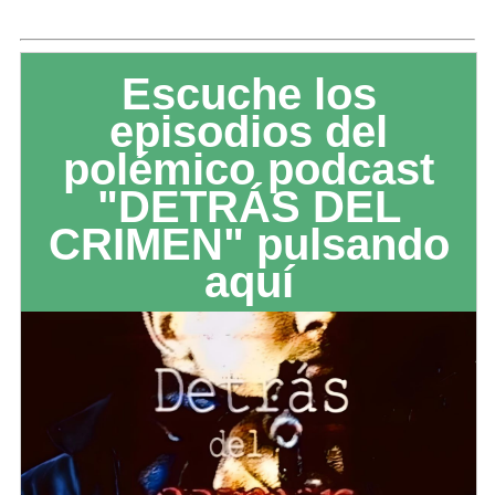
Escuche los
episodios del
polémico podcast
"DETRÁS DEL
CRIMEN" pulsando
aquí