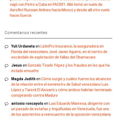
viajó con Petro a Cuba en FAC001. Allá tomó un vuelo de
Aeroflot Russian Airlines hacía Moscú y desde allí otro vuelo
hacia Suecia
Comentarios recientes
Yuli Urdaneta
en
LatinPro Insurance, la aseguradora en
Florida del venezolano José Javier Aguirre, en el centro de
escándalo de explotación de fallas del Obamacare
Jesus
en
Gonzalo Tirado Yépez y los fraudes en los que ha
estado envuelto
Magda Judith
en
Cómo surgió y cuáles fueron los alcances
de la relación entre el exministro de Salud venezolano Luis
López y Tareck El Aissami y cómo ambos habrían terminado
conspirando contra Maduro
antonio roncayolo
en
Luis Eduardo Manresa, dirigente con
un pasado de estafas y triquiñuelas en Venezuela, fue uno
de los asistentes a reencuentro de la oposición venezolana